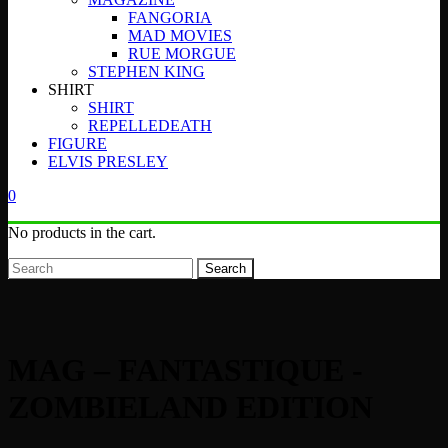
FANGORIA
MAD MOVIES
RUE MORGUE
STEPHEN KING
SHIRT
SHIRT
REPELLEDEATH
FIGURE
ELVIS PRESLEY
0
No products in the cart.
Search
MAG – FANTASTIQUE -
ZOMBIELAND EDITION