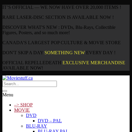
IT’S OFFICIAL — WE NOW HAVE OVER 20,000 ITEMS !
RARE LASER-DISC SECTION IS AVAILABLE NOW !
DISCOVER WHAT'S NEW : DVDs, Blu-Rays, Collectible
Figures, Posters, and so much more!
CANADA’S LARGEST POP CULTURE & MOVIE STORE
DON'T SKIP A DAY
SOMETHING NEW
EVERY DAY !
OFFICIAL REPELLEDEATH
EXCLUSIVE MERCHANDISE
AVAILABLE NOW!
Menu
–> SHOP
MOVIE
DVD
DVD – PAL
BLU-RAY
BLU-RAY PAL