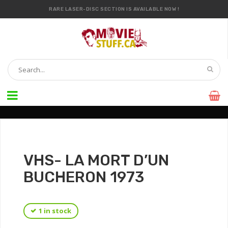
RARE LASER-DISC SECTION IS AVAILABLE NOW !
IT’S OFFICIAL — WE NOW HAVE OVER 20,000 ITEMS !
VHS- LA MORT D’UN
BUCHERON 1973
1 in stock