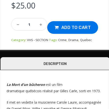
$
25.00
Vhs-
La
ADD TO CART
Mort
D'un
Category:
VHS - SECTION
Tags:
Crime
,
Drama
,
Quebec
Bucheron
1973
Quantity
DESCRIPTION
La Mort d’un bûcheron
est un
film
dramatique
québécois
réalisé par
Gilles Carle
, sorti en
1973
.
Il met en vedette la musicienne
Carole Laure
, accompagnée
de
Daniel Pilon
,
Willie Lamothe
et
Denise Filiatrault
.