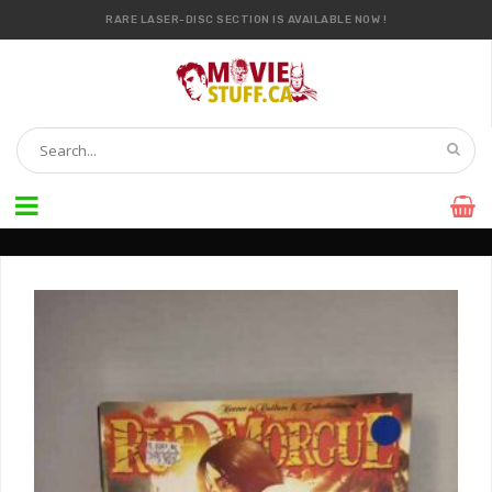
RARE LASER-DISC SECTION IS AVAILABLE NOW !
IT’S OFFICIAL — WE NOW HAVE OVER 20,000 ITEMS !