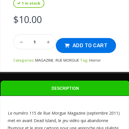
1 in stock
$
10.00
MAG
-
ADD TO CART
RUE
MORGUE
Categories:
MAGAZINE
,
RUE MORGUE
Tag:
Horror
-
DEAD
ISLAND
#115
Quantity
DESCRIPTION
Le numéro 115 de Rue Morgue Magazine (septembre 2011)
met en avant Dead Island, le jeu vidéo qui abandonne
l’humour et le gore cartoon pour une approche plus réaliste